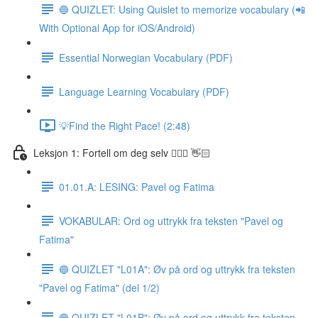
🔵 QUIZLET: Using Quislet to memorize vocabulary (📲
With Optional App for iOS/Android)
Essential Norwegian Vocabulary (PDF)
Language Learning Vocabulary (PDF)
💡Find the Right Pace! (2:48)
Leksjon 1: Fortell om deg selv 🙋🏽‍♀️ 👋🏻
01.01.A: LESING: Pavel og Fatima
VOKABULAR: Ord og uttrykk fra teksten "Pavel og
Fatima"
🔵 QUIZLET "L01A": Øv på ord og uttrykk fra teksten
"Pavel og Fatima" (del 1/2)
🔵 QUIZLET "L01B": Øv på ord og uttrykk fra teksten