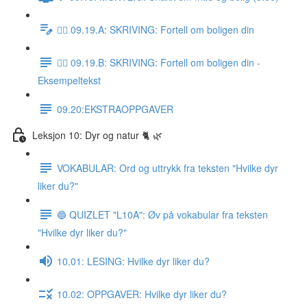
✍🏼 09.19.A: SKRIVING: Fortell om boligen din
✍🏼 09.19.B: SKRIVING: Fortell om boligen din -
Eksempeltekst
09.20:EKSTRAOPPGAVER
Leksjon 10: Dyr og natur 🐈 🌿
VOKABULAR: Ord og uttrykk fra teksten "Hvilke dyr
liker du?"
🔵 QUIZLET "L10A": Øv på vokabular fra teksten
"Hvilke dyr liker du?"
10.01: LESING: Hvilke dyr liker du?
10.02: OPPGAVER: Hvilke dyr liker du?