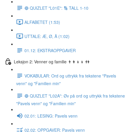
🔵 QUIZLET "L01E": 🔢 TALL 1-10
ALFABETET (1:53)
UTTALE: Æ, Ø, Å (1:02)
01.12: EKSTRAOPPGAVER
Leksjon 2: Venner og familie 👨‍👩‍👦‍👦 👫
VOKABULAR: Ord og uttrykk fra tekstene "Pavels
venn" og "Familien min"
🔵 QUIZLET "L02A": Øv på ord og uttrykk fra tekstene
"Pavels venn" og "Familien min"
02.01: LESING: Pavels venn
02.02: OPPGAVER: Pavels venn