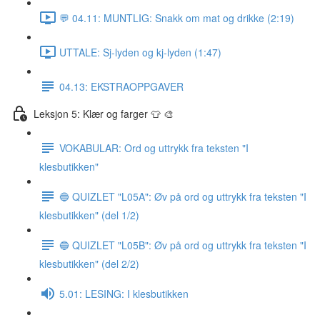
💬 04.11: MUNTLIG: Snakk om mat og drikke (2:19)
UTTALE: Sj-lyden og kj-lyden (1:47)
04.13: EKSTRAOPPGAVER
Leksjon 5: Klær og farger 👕 🎨
VOKABULAR: Ord og uttrykk fra teksten "I
klesbutikken"
🔵 QUIZLET "L05A": Øv på ord og uttrykk fra teksten "I
klesbutikken" (del 1/2)
🔵 QUIZLET "L05B": Øv på ord og uttrykk fra teksten "I
klesbutikken" (del 2/2)
5.01: LESING: I klesbutikken