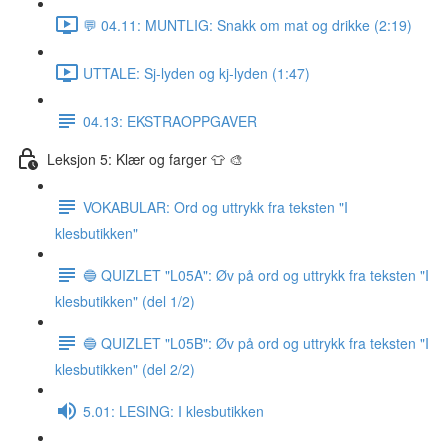
💬 04.11: MUNTLIG: Snakk om mat og drikke (2:19)
UTTALE: Sj-lyden og kj-lyden (1:47)
04.13: EKSTRAOPPGAVER
Leksjon 5: Klær og farger 👕 🎨
VOKABULAR: Ord og uttrykk fra teksten "I
klesbutikken"
🔵 QUIZLET "L05A": Øv på ord og uttrykk fra teksten "I
klesbutikken" (del 1/2)
🔵 QUIZLET "L05B": Øv på ord og uttrykk fra teksten "I
klesbutikken" (del 2/2)
5.01: LESING: I klesbutikken