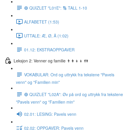
🔵 QUIZLET "L01E": 🔢 TALL 1-10
ALFABETET (1:53)
UTTALE: Æ, Ø, Å (1:02)
01.12: EKSTRAOPPGAVER
Leksjon 2: Venner og familie 👨‍👩‍👦‍👦 👫
VOKABULAR: Ord og uttrykk fra tekstene "Pavels
venn" og "Familien min"
🔵 QUIZLET "L02A": Øv på ord og uttrykk fra tekstene
"Pavels venn" og "Familien min"
02.01: LESING: Pavels venn
02.02: OPPGAVER: Pavels venn