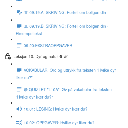
✍🏼 09.19.A: SKRIVING: Fortell om boligen din
✍🏼 09.19.B: SKRIVING: Fortell om boligen din -
Eksempeltekst
09.20:EKSTRAOPPGAVER
Leksjon 10: Dyr og natur 🐈 🌿
VOKABULAR: Ord og uttrykk fra teksten "Hvilke dyr
liker du?"
🔵 QUIZLET "L10A": Øv på vokabular fra teksten
"Hvilke dyr liker du?"
10.01: LESING: Hvilke dyr liker du?
10.02: OPPGAVER: Hvilke dyr liker du?