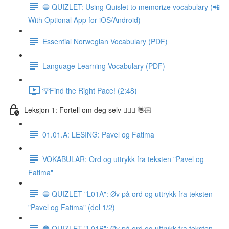
🔵 QUIZLET: Using Quislet to memorize vocabulary (📲
With Optional App for iOS/Android)
Essential Norwegian Vocabulary (PDF)
Language Learning Vocabulary (PDF)
💡Find the Right Pace! (2:48)
Leksjon 1: Fortell om deg selv 🙋🏽‍♀️ 👋🏻
01.01.A: LESING: Pavel og Fatima
VOKABULAR: Ord og uttrykk fra teksten "Pavel og
Fatima"
🔵 QUIZLET "L01A": Øv på ord og uttrykk fra teksten
"Pavel og Fatima" (del 1/2)
🔵 QUIZLET "L01B": Øv på ord og uttrykk fra teksten