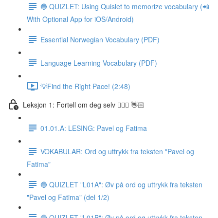
🔵 QUIZLET: Using Quislet to memorize vocabulary (📲
With Optional App for iOS/Android)
Essential Norwegian Vocabulary (PDF)
Language Learning Vocabulary (PDF)
💡Find the Right Pace! (2:48)
Leksjon 1: Fortell om deg selv 🙋🏽‍♀️ 👋🏻
01.01.A: LESING: Pavel og Fatima
VOKABULAR: Ord og uttrykk fra teksten "Pavel og
Fatima"
🔵 QUIZLET "L01A": Øv på ord og uttrykk fra teksten
"Pavel og Fatima" (del 1/2)
🔵 QUIZLET "L01B": Øv på ord og uttrykk fra teksten