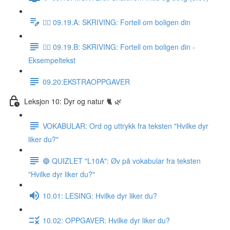
✍🏼 09.19.A: SKRIVING: Fortell om boligen din
✍🏼 09.19.B: SKRIVING: Fortell om boligen din -
Eksempeltekst
09.20:EKSTRAOPPGAVER
Leksjon 10: Dyr og natur 🐈 🌿
VOKABULAR: Ord og uttrykk fra teksten "Hvilke dyr
liker du?"
🔵 QUIZLET "L10A": Øv på vokabular fra teksten
"Hvilke dyr liker du?"
10.01: LESING: Hvilke dyr liker du?
10.02: OPPGAVER: Hvilke dyr liker du?