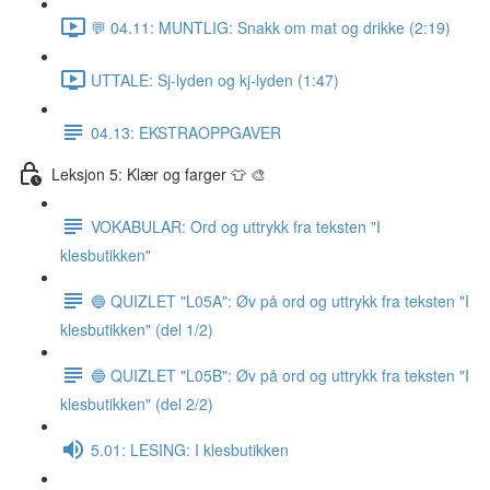
💬 04.11: MUNTLIG: Snakk om mat og drikke (2:19)
UTTALE: Sj-lyden og kj-lyden (1:47)
04.13: EKSTRAOPPGAVER
Leksjon 5: Klær og farger 👕 🎨
VOKABULAR: Ord og uttrykk fra teksten "I
klesbutikken"
🔵 QUIZLET "L05A": Øv på ord og uttrykk fra teksten "I
klesbutikken" (del 1/2)
🔵 QUIZLET "L05B": Øv på ord og uttrykk fra teksten "I
klesbutikken" (del 2/2)
5.01: LESING: I klesbutikken