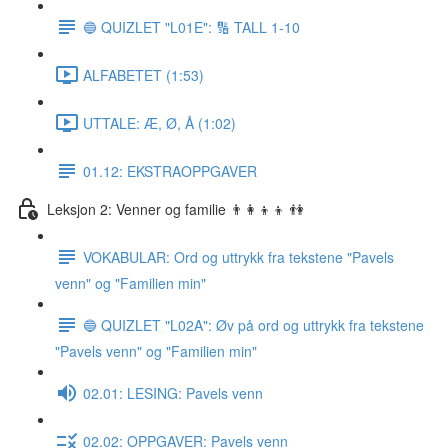
🔵 QUIZLET "L01E": 🔢 TALL 1-10
ALFABETET (1:53)
UTTALE: Æ, Ø, Å (1:02)
01.12: EKSTRAOPPGAVER
Leksjon 2: Venner og familie 👨‍👩‍👦‍👦 👫
VOKABULAR: Ord og uttrykk fra tekstene "Pavels
venn" og "Familien min"
🔵 QUIZLET "L02A": Øv på ord og uttrykk fra tekstene
"Pavels venn" og "Familien min"
02.01: LESING: Pavels venn
02.02: OPPGAVER: Pavels venn