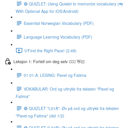
🔵 QUIZLET: Using Quislet to memorize vocabulary (📲
With Optional App for iOS/Android)
Essential Norwegian Vocabulary (PDF)
Language Learning Vocabulary (PDF)
💡Find the Right Pace! (2:48)
Leksjon 1: Fortell om deg selv 🙋🏽‍♀️ 👋🏻
01.01.A: LESING: Pavel og Fatima
VOKABULAR: Ord og uttrykk fra teksten "Pavel og
Fatima"
🔵 QUIZLET "L01A": Øv på ord og uttrykk fra teksten
"Pavel og Fatima" (del 1/2)
🔵 QUIZLET "L01B": Øv på ord og uttrykk fra teksten