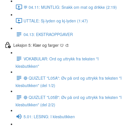
💬 04.11: MUNTLIG: Snakk om mat og drikke (2:19)
UTTALE: Sj-lyden og kj-lyden (1:47)
04.13: EKSTRAOPPGAVER
Leksjon 5: Klær og farger 👕 🎨
VOKABULAR: Ord og uttrykk fra teksten "I
klesbutikken"
🔵 QUIZLET "L05A": Øv på ord og uttrykk fra teksten "I
klesbutikken" (del 1/2)
🔵 QUIZLET "L05B": Øv på ord og uttrykk fra teksten "I
klesbutikken" (del 2/2)
5.01: LESING: I klesbutikken