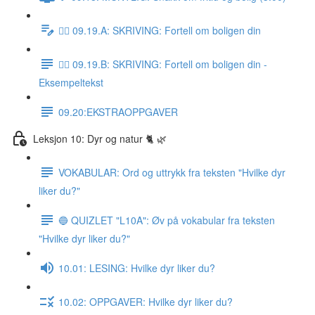
✍🏼 09.19.A: SKRIVING: Fortell om boligen din
✍🏼 09.19.B: SKRIVING: Fortell om boligen din -
Eksempeltekst
09.20:EKSTRAOPPGAVER
Leksjon 10: Dyr og natur 🐈 🌿
VOKABULAR: Ord og uttrykk fra teksten "Hvilke dyr
liker du?"
🔵 QUIZLET "L10A": Øv på vokabular fra teksten
"Hvilke dyr liker du?"
10.01: LESING: Hvilke dyr liker du?
10.02: OPPGAVER: Hvilke dyr liker du?