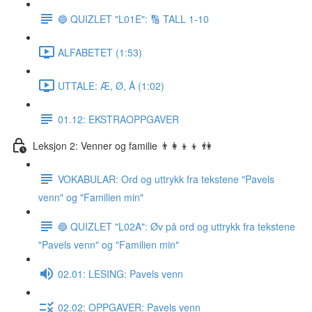
🔵 QUIZLET "L01E": 🔢 TALL 1-10
ALFABETET (1:53)
UTTALE: Æ, Ø, Å (1:02)
01.12: EKSTRAOPPGAVER
Leksjon 2: Venner og familie 👨‍👩‍👦‍👦 👫
VOKABULAR: Ord og uttrykk fra tekstene "Pavels
venn" og "Familien min"
🔵 QUIZLET "L02A": Øv på ord og uttrykk fra tekstene
"Pavels venn" og "Familien min"
02.01: LESING: Pavels venn
02.02: OPPGAVER: Pavels venn