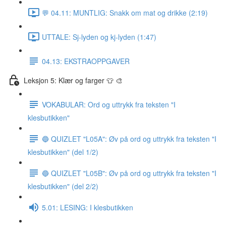
💬 04.11: MUNTLIG: Snakk om mat og drikke (2:19)
UTTALE: Sj-lyden og kj-lyden (1:47)
04.13: EKSTRAOPPGAVER
Leksjon 5: Klær og farger 👕 🎨
VOKABULAR: Ord og uttrykk fra teksten "I
klesbutikken"
🔵 QUIZLET "L05A": Øv på ord og uttrykk fra teksten "I
klesbutikken" (del 1/2)
🔵 QUIZLET "L05B": Øv på ord og uttrykk fra teksten "I
klesbutikken" (del 2/2)
5.01: LESING: I klesbutikken