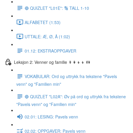
🔵 QUIZLET "L01E": 🔢 TALL 1-10
ALFABETET (1:53)
UTTALE: Æ, Ø, Å (1:02)
01.12: EKSTRAOPPGAVER
Leksjon 2: Venner og familie 👨‍👩‍👦‍👦 👫
VOKABULAR: Ord og uttrykk fra tekstene "Pavels
venn" og "Familien min"
🔵 QUIZLET "L02A": Øv på ord og uttrykk fra tekstene
"Pavels venn" og "Familien min"
02.01: LESING: Pavels venn
02.02: OPPGAVER: Pavels venn