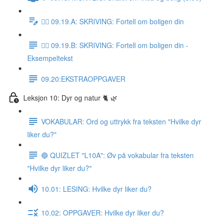
✍🏼 09.19.A: SKRIVING: Fortell om boligen din
✍🏼 09.19.B: SKRIVING: Fortell om boligen din -
Eksempeltekst
09.20:EKSTRAOPPGAVER
Leksjon 10: Dyr og natur 🐈 🌿
VOKABULAR: Ord og uttrykk fra teksten "Hvilke dyr
liker du?"
🔵 QUIZLET "L10A": Øv på vokabular fra teksten
"Hvilke dyr liker du?"
10.01: LESING: Hvilke dyr liker du?
10.02: OPPGAVER: Hvilke dyr liker du?