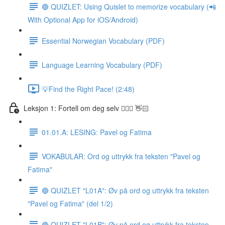
🔵 QUIZLET: Using Quislet to memorize vocabulary (📲
With Optional App for iOS/Android)
Essential Norwegian Vocabulary (PDF)
Language Learning Vocabulary (PDF)
💡Find the Right Pace! (2:48)
Leksjon 1: Fortell om deg selv 🙋🏽‍♀️ 👋🏻
01.01.A: LESING: Pavel og Fatima
VOKABULAR: Ord og uttrykk fra teksten "Pavel og
Fatima"
🔵 QUIZLET "L01A": Øv på ord og uttrykk fra teksten
"Pavel og Fatima" (del 1/2)
🔵 QUIZLET "L01B": Øv på ord og uttrykk fra teksten