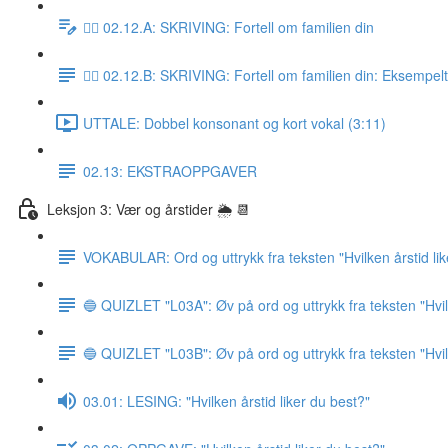
✍🏼 02.12.A: SKRIVING: Fortell om familien din
✍🏼 02.12.B: SKRIVING: Fortell om familien din: Eksempel
UTTALE: Dobbel konsonant og kort vokal (3:11)
02.13: EKSTRAOPPGAVER
Leksjon 3: Vær og årstider 🌦 📆
VOKABULAR: Ord og uttrykk fra teksten "Hvilken årstid lik
🔵 QUIZLET "L03A": Øv på ord og uttrykk fra teksten "Hvile
🔵 QUIZLET "L03B": Øv på ord og uttrykk fra teksten "Hvile
03.01: LESING: "Hvilken årstid liker du best?"