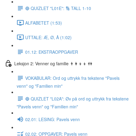
🔵 QUIZLET "L01E": 🔢 TALL 1-10
ALFABETET (1:53)
UTTALE: Æ, Ø, Å (1:02)
01.12: EKSTRAOPPGAVER
Leksjon 2: Venner og familie 👨‍👩‍👦‍👦 👫
VOKABULAR: Ord og uttrykk fra tekstene "Pavels
venn" og "Familien min"
🔵 QUIZLET "L02A": Øv på ord og uttrykk fra tekstene
"Pavels venn" og "Familien min"
02.01: LESING: Pavels venn
02.02: OPPGAVER: Pavels venn