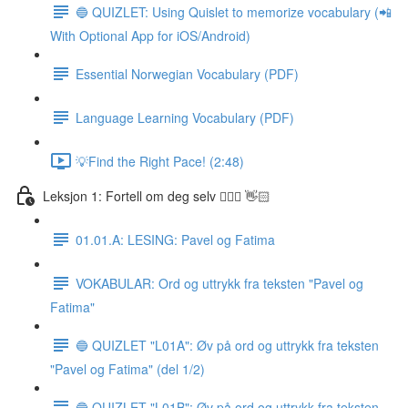
🔵 QUIZLET: Using Quislet to memorize vocabulary (📲
With Optional App for iOS/Android)
Essential Norwegian Vocabulary (PDF)
Language Learning Vocabulary (PDF)
💡Find the Right Pace! (2:48)
Leksjon 1: Fortell om deg selv 🙋🏽‍♀️ 👋🏻
01.01.A: LESING: Pavel og Fatima
VOKABULAR: Ord og uttrykk fra teksten "Pavel og
Fatima"
🔵 QUIZLET "L01A": Øv på ord og uttrykk fra teksten
"Pavel og Fatima" (del 1/2)
🔵 QUIZLET "L01B": Øv på ord og uttrykk fra teksten