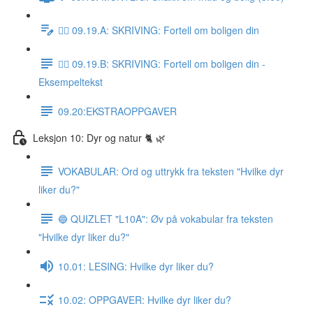
✍🏼 09.19.A: SKRIVING: Fortell om boligen din
✍🏼 09.19.B: SKRIVING: Fortell om boligen din -
Eksempeltekst
09.20:EKSTRAOPPGAVER
Leksjon 10: Dyr og natur 🐈 🌿
VOKABULAR: Ord og uttrykk fra teksten "Hvilke dyr
liker du?"
🔵 QUIZLET "L10A": Øv på vokabular fra teksten
"Hvilke dyr liker du?"
10.01: LESING: Hvilke dyr liker du?
10.02: OPPGAVER: Hvilke dyr liker du?