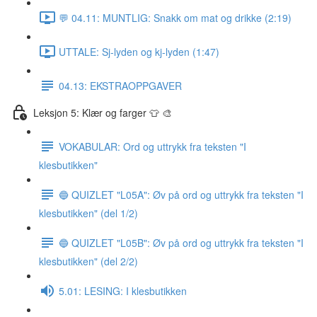
💬 04.11: MUNTLIG: Snakk om mat og drikke (2:19)
UTTALE: Sj-lyden og kj-lyden (1:47)
04.13: EKSTRAOPPGAVER
Leksjon 5: Klær og farger 👕 🎨
VOKABULAR: Ord og uttrykk fra teksten "I
klesbutikken"
🔵 QUIZLET "L05A": Øv på ord og uttrykk fra teksten "I
klesbutikken" (del 1/2)
🔵 QUIZLET "L05B": Øv på ord og uttrykk fra teksten "I
klesbutikken" (del 2/2)
5.01: LESING: I klesbutikken