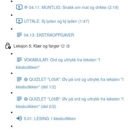
💬 04.11: MUNTLIG: Snakk om mat og drikke (2:19)
UTTALE: Sj-lyden og kj-lyden (1:47)
04.13: EKSTRAOPPGAVER
Leksjon 5: Klær og farger 👕 🎨
VOKABULAR: Ord og uttrykk fra teksten "I
klesbutikken"
🔵 QUIZLET "L05A": Øv på ord og uttrykk fra teksten "I
klesbutikken" (del 1/2)
🔵 QUIZLET "L05B": Øv på ord og uttrykk fra teksten "I
klesbutikken" (del 2/2)
5.01: LESING: I klesbutikken