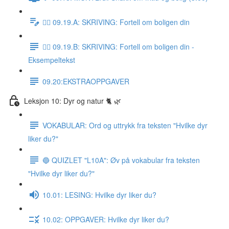
✍🏼 09.19.A: SKRIVING: Fortell om boligen din
✍🏼 09.19.B: SKRIVING: Fortell om boligen din -
Eksempeltekst
09.20:EKSTRAOPPGAVER
Leksjon 10: Dyr og natur 🐈 🌿
VOKABULAR: Ord og uttrykk fra teksten "Hvilke dyr
liker du?"
🔵 QUIZLET "L10A": Øv på vokabular fra teksten
"Hvilke dyr liker du?"
10.01: LESING: Hvilke dyr liker du?
10.02: OPPGAVER: Hvilke dyr liker du?