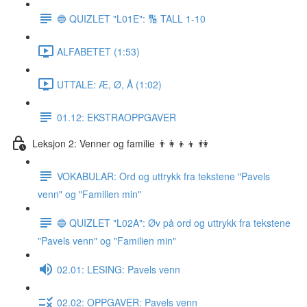
🔵 QUIZLET "L01E": 🔢 TALL 1-10
ALFABETET (1:53)
UTTALE: Æ, Ø, Å (1:02)
01.12: EKSTRAOPPGAVER
Leksjon 2: Venner og familie 👨‍👩‍👦‍👦 👫
VOKABULAR: Ord og uttrykk fra tekstene "Pavels
venn" og "Familien min"
🔵 QUIZLET "L02A": Øv på ord og uttrykk fra tekstene
"Pavels venn" og "Familien min"
02.01: LESING: Pavels venn
02.02: OPPGAVER: Pavels venn