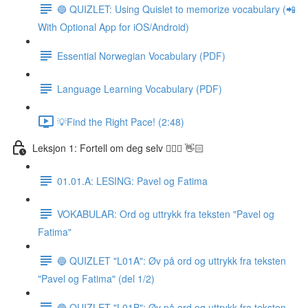
🔵 QUIZLET: Using Quislet to memorize vocabulary (📲
With Optional App for iOS/Android)
Essential Norwegian Vocabulary (PDF)
Language Learning Vocabulary (PDF)
💡Find the Right Pace! (2:48)
Leksjon 1: Fortell om deg selv 🙋🏽‍♀️ 👋🏻
01.01.A: LESING: Pavel og Fatima
VOKABULAR: Ord og uttrykk fra teksten "Pavel og
Fatima"
🔵 QUIZLET "L01A": Øv på ord og uttrykk fra teksten
"Pavel og Fatima" (del 1/2)
🔵 QUIZLET "L01B": Øv på ord og uttrykk fra teksten