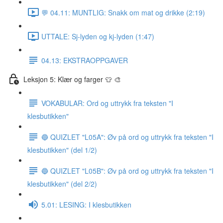
💬 04.11: MUNTLIG: Snakk om mat og drikke (2:19)
UTTALE: Sj-lyden og kj-lyden (1:47)
04.13: EKSTRAOPPGAVER
Leksjon 5: Klær og farger 👕 🎨
VOKABULAR: Ord og uttrykk fra teksten "I
klesbutikken"
🔵 QUIZLET "L05A": Øv på ord og uttrykk fra teksten "I
klesbutikken" (del 1/2)
🔵 QUIZLET "L05B": Øv på ord og uttrykk fra teksten "I
klesbutikken" (del 2/2)
5.01: LESING: I klesbutikken