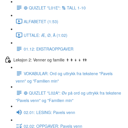
🔵 QUIZLET "L01E": 🔢 TALL 1-10
ALFABETET (1:53)
UTTALE: Æ, Ø, Å (1:02)
01.12: EKSTRAOPPGAVER
Leksjon 2: Venner og familie 👨‍👩‍👦‍👦 👫
VOKABULAR: Ord og uttrykk fra tekstene "Pavels
venn" og "Familien min"
🔵 QUIZLET "L02A": Øv på ord og uttrykk fra tekstene
"Pavels venn" og "Familien min"
02.01: LESING: Pavels venn
02.02: OPPGAVER: Pavels venn