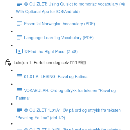
🔵 QUIZLET: Using Quislet to memorize vocabulary (📲
With Optional App for iOS/Android)
Essential Norwegian Vocabulary (PDF)
Language Learning Vocabulary (PDF)
💡Find the Right Pace! (2:48)
Leksjon 1: Fortell om deg selv 🙋🏽‍♀️ 👋🏻
01.01.A: LESING: Pavel og Fatima
VOKABULAR: Ord og uttrykk fra teksten "Pavel og
Fatima"
🔵 QUIZLET "L01A": Øv på ord og uttrykk fra teksten
"Pavel og Fatima" (del 1/2)
🔵 QUIZLET "L01B": Øv på ord og uttrykk fra teksten