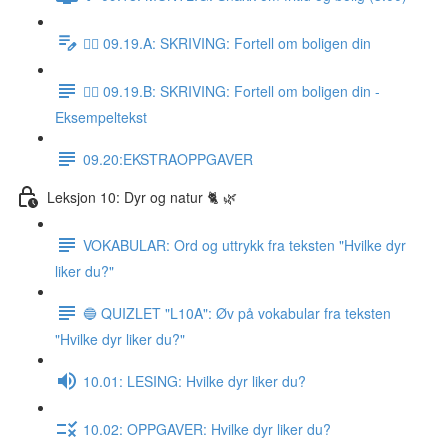
✍🏼 09.19.A: SKRIVING: Fortell om boligen din
✍🏼 09.19.B: SKRIVING: Fortell om boligen din -
Eksempeltekst
09.20:EKSTRAOPPGAVER
Leksjon 10: Dyr og natur 🐈 🌿
VOKABULAR: Ord og uttrykk fra teksten "Hvilke dyr
liker du?"
🔵 QUIZLET "L10A": Øv på vokabular fra teksten
"Hvilke dyr liker du?"
10.01: LESING: Hvilke dyr liker du?
10.02: OPPGAVER: Hvilke dyr liker du?