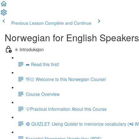
Previous Lesson
Complete and Continue
Norwegian for English Speakers
✳️ Introduksjon
➡️ Read this first!
👋🏻 Welcome to this Norwegian Course!
Course Overview
💡Practical Information About this Course
🔵 QUIZLET: Using Quislet to memorize vocabulary (📲 Wi
Essential Norwegian Vocabulary (PDF)