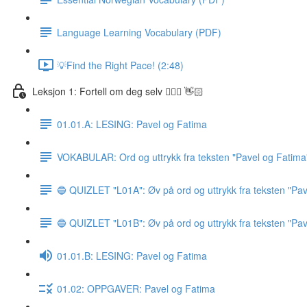
Language Learning Vocabulary (PDF)
💡Find the Right Pace! (2:48)
Leksjon 1: Fortell om deg selv 🙋🏽‍♀️ 👋🏻
01.01.A: LESING: Pavel og Fatima
VOKABULAR: Ord og uttrykk fra teksten "Pavel og Fatima
🔵 QUIZLET "L01A": Øv på ord og uttrykk fra teksten "Pav
🔵 QUIZLET "L01B": Øv på ord og uttrykk fra teksten "Pav
01.01.B: LESING: Pavel og Fatima
01.02: OPPGAVER: Pavel og Fatima