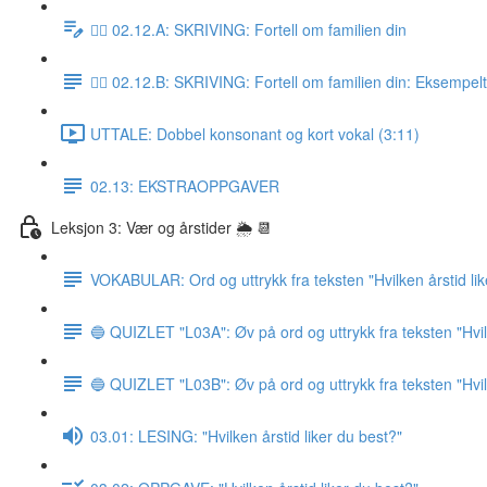
✍🏼 02.12.A: SKRIVING: Fortell om familien din
✍🏼 02.12.B: SKRIVING: Fortell om familien din: Eksempel
UTTALE: Dobbel konsonant og kort vokal (3:11)
02.13: EKSTRAOPPGAVER
Leksjon 3: Vær og årstider 🌦 📆
VOKABULAR: Ord og uttrykk fra teksten "Hvilken årstid lik
🔵 QUIZLET "L03A": Øv på ord og uttrykk fra teksten "Hvile
🔵 QUIZLET "L03B": Øv på ord og uttrykk fra teksten "Hvile
03.01: LESING: "Hvilken årstid liker du best?"