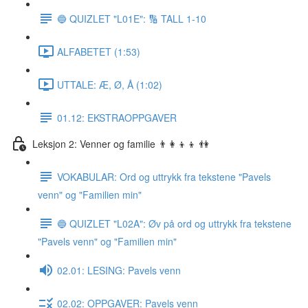
🔵 QUIZLET "L01E": 🔢 TALL 1-10
ALFABETET (1:53)
UTTALE: Æ, Ø, Å (1:02)
01.12: EKSTRAOPPGAVER
Leksjon 2: Venner og familie 👨‍👩‍👦‍👦 👫
VOKABULAR: Ord og uttrykk fra tekstene "Pavels
venn" og "Familien min"
🔵 QUIZLET "L02A": Øv på ord og uttrykk fra tekstene
"Pavels venn" og "Familien min"
02.01: LESING: Pavels venn
02.02: OPPGAVER: Pavels venn