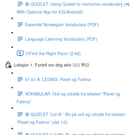
🔵 QUIZLET: Using Quislet to memorize vocabulary (📲
With Optional App for iOS/Android)
Essential Norwegian Vocabulary (PDF)
Language Learning Vocabulary (PDF)
💡Find the Right Pace! (2:48)
Leksjon 1: Fortell om deg selv 🙋🏽‍♀️ 👋🏻
01.01.A: LESING: Pavel og Fatima
VOKABULAR: Ord og uttrykk fra teksten "Pavel og
Fatima"
🔵 QUIZLET "L01A": Øv på ord og uttrykk fra teksten
"Pavel og Fatima" (del 1/2)
🔵 QUIZLET "L01B": Øv på ord og uttrykk fra teksten