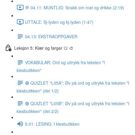
💬 04.11: MUNTLIG: Snakk om mat og drikke (2:19)
UTTALE: Sj-lyden og kj-lyden (1:47)
04.13: EKSTRAOPPGAVER
Leksjon 5: Klær og farger 👕 🎨
VOKABULAR: Ord og uttrykk fra teksten "I
klesbutikken"
🔵 QUIZLET "L05A": Øv på ord og uttrykk fra teksten "I
klesbutikken" (del 1/2)
🔵 QUIZLET "L05B": Øv på ord og uttrykk fra teksten "I
klesbutikken" (del 2/2)
5.01: LESING: I klesbutikken