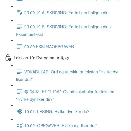
✍🏼 09.19.A: SKRIVING: Fortell om boligen din
✍🏼 09.19.B: SKRIVING: Fortell om boligen din -
Eksempeltekst
09.20:EKSTRAOPPGAVER
Leksjon 10: Dyr og natur 🐈 🌿
VOKABULAR: Ord og uttrykk fra teksten "Hvilke dyr
liker du?"
🔵 QUIZLET "L10A": Øv på vokabular fra teksten
"Hvilke dyr liker du?"
10.01: LESING: Hvilke dyr liker du?
10.02: OPPGAVER: Hvilke dyr liker du?