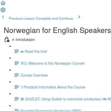
Previous Lesson
Complete and Continue
Norwegian for English Speakers
✳️ Introduksjon
➡️ Read this first!
👋🏻 Welcome to this Norwegian Course!
Course Overview
💡Practical Information About this Course
🔵 QUIZLET: Using Quislet to memorize vocabulary (📲 Wi
Essential Norwegian Vocabulary (PDF)