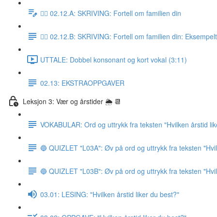
✍🏼 02.12.A: SKRIVING: Fortell om familien din
✍🏼 02.12.B: SKRIVING: Fortell om familien din: Eksempel
UTTALE: Dobbel konsonant og kort vokal (3:11)
02.13: EKSTRAOPPGAVER
Leksjon 3: Vær og årstider 🌦 📆
VOKABULAR: Ord og uttrykk fra teksten "Hvilken årstid lik
🔵 QUIZLET "L03A": Øv på ord og uttrykk fra teksten "Hvile
🔵 QUIZLET "L03B": Øv på ord og uttrykk fra teksten "Hvile
03.01: LESING: "Hvilken årstid liker du best?"