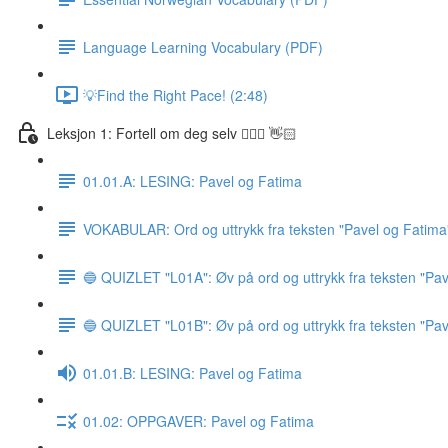
Language Learning Vocabulary (PDF)
💡Find the Right Pace! (2:48)
Leksjon 1: Fortell om deg selv 🙋🏽‍♀️ 👋🏻
01.01.A: LESING: Pavel og Fatima
VOKABULAR: Ord og uttrykk fra teksten "Pavel og Fatima
🔵 QUIZLET "L01A": Øv på ord og uttrykk fra teksten "Pav
🔵 QUIZLET "L01B": Øv på ord og uttrykk fra teksten "Pav
01.01.B: LESING: Pavel og Fatima
01.02: OPPGAVER: Pavel og Fatima