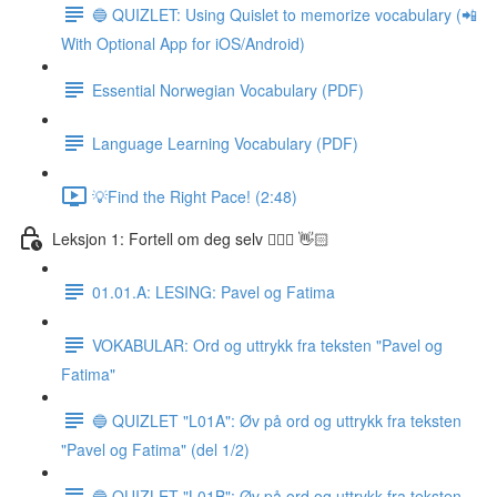
🔵 QUIZLET: Using Quislet to memorize vocabulary (📲
With Optional App for iOS/Android)
Essential Norwegian Vocabulary (PDF)
Language Learning Vocabulary (PDF)
💡Find the Right Pace! (2:48)
Leksjon 1: Fortell om deg selv 🙋🏽‍♀️ 👋🏻
01.01.A: LESING: Pavel og Fatima
VOKABULAR: Ord og uttrykk fra teksten "Pavel og
Fatima"
🔵 QUIZLET "L01A": Øv på ord og uttrykk fra teksten
"Pavel og Fatima" (del 1/2)
🔵 QUIZLET "L01B": Øv på ord og uttrykk fra teksten