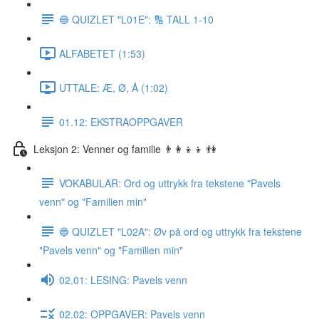
🔵 QUIZLET "L01E": 🔢 TALL 1-10
ALFABETET (1:53)
UTTALE: Æ, Ø, Å (1:02)
01.12: EKSTRAOPPGAVER
Leksjon 2: Venner og familie 👨‍👩‍👦‍👦 👫
VOKABULAR: Ord og uttrykk fra tekstene "Pavels
venn" og "Familien min"
🔵 QUIZLET "L02A": Øv på ord og uttrykk fra tekstene
"Pavels venn" og "Familien min"
02.01: LESING: Pavels venn
02.02: OPPGAVER: Pavels venn