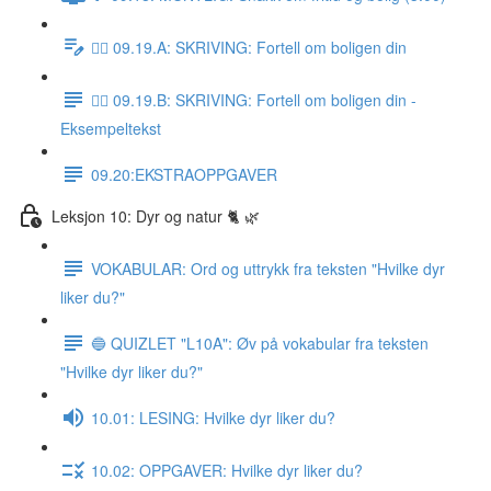
✍🏼 09.19.A: SKRIVING: Fortell om boligen din
✍🏼 09.19.B: SKRIVING: Fortell om boligen din -
Eksempeltekst
09.20:EKSTRAOPPGAVER
Leksjon 10: Dyr og natur 🐈 🌿
VOKABULAR: Ord og uttrykk fra teksten "Hvilke dyr
liker du?"
🔵 QUIZLET "L10A": Øv på vokabular fra teksten
"Hvilke dyr liker du?"
10.01: LESING: Hvilke dyr liker du?
10.02: OPPGAVER: Hvilke dyr liker du?