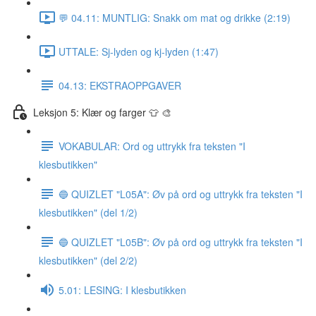
💬 04.11: MUNTLIG: Snakk om mat og drikke (2:19)
UTTALE: Sj-lyden og kj-lyden (1:47)
04.13: EKSTRAOPPGAVER
Leksjon 5: Klær og farger 👕 🎨
VOKABULAR: Ord og uttrykk fra teksten "I
klesbutikken"
🔵 QUIZLET "L05A": Øv på ord og uttrykk fra teksten "I
klesbutikken" (del 1/2)
🔵 QUIZLET "L05B": Øv på ord og uttrykk fra teksten "I
klesbutikken" (del 2/2)
5.01: LESING: I klesbutikken