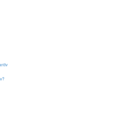
ntiv
iv?