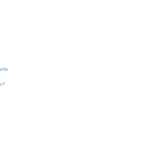
ntiv
iv?