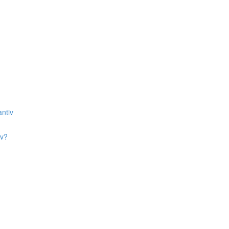
ntiv
iv?