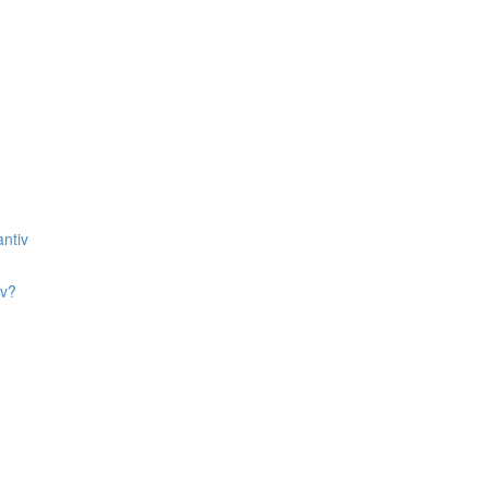
ntiv
iv?