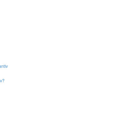
ntiv
iv?