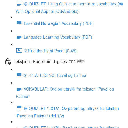
🔵 QUIZLET: Using Quislet to memorize vocabulary (📲
With Optional App for iOS/Android)
Essential Norwegian Vocabulary (PDF)
Language Learning Vocabulary (PDF)
💡Find the Right Pace! (2:48)
Leksjon 1: Fortell om deg selv 🙋🏽‍♀️ 👋🏻
01.01.A: LESING: Pavel og Fatima
VOKABULAR: Ord og uttrykk fra teksten "Pavel og
Fatima"
🔵 QUIZLET "L01A": Øv på ord og uttrykk fra teksten
"Pavel og Fatima" (del 1/2)
🔵 QUIZLET "L01B": Øv på ord og uttrykk fra teksten