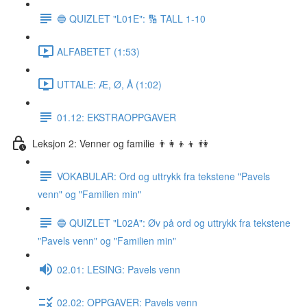
🔵 QUIZLET "L01E": 🔢 TALL 1-10
ALFABETET (1:53)
UTTALE: Æ, Ø, Å (1:02)
01.12: EKSTRAOPPGAVER
Leksjon 2: Venner og familie 👨‍👩‍👦‍👦 👫
VOKABULAR: Ord og uttrykk fra tekstene "Pavels
venn" og "Familien min"
🔵 QUIZLET "L02A": Øv på ord og uttrykk fra tekstene
"Pavels venn" og "Familien min"
02.01: LESING: Pavels venn
02.02: OPPGAVER: Pavels venn