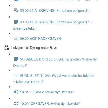
✍🏼 09.19.A: SKRIVING: Fortell om boligen din
✍🏼 09.19.B: SKRIVING: Fortell om boligen din -
Eksempeltekst
09.20:EKSTRAOPPGAVER
Leksjon 10: Dyr og natur 🐈 🌿
VOKABULAR: Ord og uttrykk fra teksten "Hvilke dyr
liker du?"
🔵 QUIZLET "L10A": Øv på vokabular fra teksten
"Hvilke dyr liker du?"
10.01: LESING: Hvilke dyr liker du?
10.02: OPPGAVER: Hvilke dyr liker du?