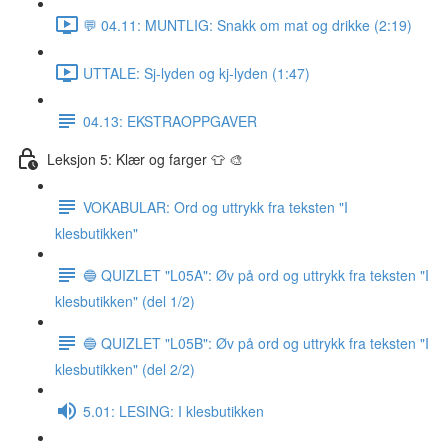
💬 04.11: MUNTLIG: Snakk om mat og drikke (2:19)
UTTALE: Sj-lyden og kj-lyden (1:47)
04.13: EKSTRAOPPGAVER
Leksjon 5: Klær og farger 👕 🎨
VOKABULAR: Ord og uttrykk fra teksten "I
klesbutikken"
🔵 QUIZLET "L05A": Øv på ord og uttrykk fra teksten "I
klesbutikken" (del 1/2)
🔵 QUIZLET "L05B": Øv på ord og uttrykk fra teksten "I
klesbutikken" (del 2/2)
5.01: LESING: I klesbutikken