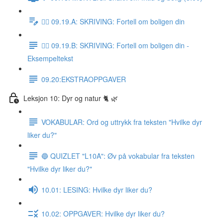
✍🏼 09.19.A: SKRIVING: Fortell om boligen din
✍🏼 09.19.B: SKRIVING: Fortell om boligen din -
Eksempeltekst
09.20:EKSTRAOPPGAVER
Leksjon 10: Dyr og natur 🐈 🌿
VOKABULAR: Ord og uttrykk fra teksten "Hvilke dyr
liker du?"
🔵 QUIZLET "L10A": Øv på vokabular fra teksten
"Hvilke dyr liker du?"
10.01: LESING: Hvilke dyr liker du?
10.02: OPPGAVER: Hvilke dyr liker du?