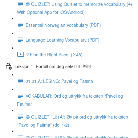
🔵 QUIZLET: Using Quislet to memorize vocabulary (📲
With Optional App for iOS/Android)
Essential Norwegian Vocabulary (PDF)
Language Learning Vocabulary (PDF)
💡Find the Right Pace! (2:48)
Leksjon 1: Fortell om deg selv 🙋🏽‍♀️ 👋🏻
01.01.A: LESING: Pavel og Fatima
VOKABULAR: Ord og uttrykk fra teksten "Pavel og
Fatima"
🔵 QUIZLET "L01A": Øv på ord og uttrykk fra teksten
"Pavel og Fatima" (del 1/2)
🔵 QUIZLET "L01B": Øv på ord og uttrykk fra teksten