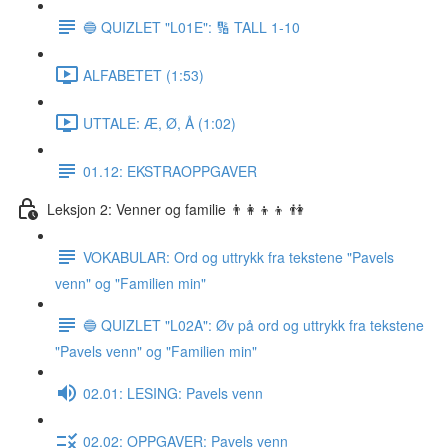
🔵 QUIZLET "L01E": 🔢 TALL 1-10
ALFABETET (1:53)
UTTALE: Æ, Ø, Å (1:02)
01.12: EKSTRAOPPGAVER
Leksjon 2: Venner og familie 👨‍👩‍👦‍👦 👫
VOKABULAR: Ord og uttrykk fra tekstene "Pavels
venn" og "Familien min"
🔵 QUIZLET "L02A": Øv på ord og uttrykk fra tekstene
"Pavels venn" og "Familien min"
02.01: LESING: Pavels venn
02.02: OPPGAVER: Pavels venn