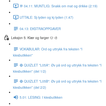
💬 04.11: MUNTLIG: Snakk om mat og drikke (2:19)
UTTALE: Sj-lyden og kj-lyden (1:47)
04.13: EKSTRAOPPGAVER
Leksjon 5: Klær og farger 👕 🎨
VOKABULAR: Ord og uttrykk fra teksten "I
klesbutikken"
🔵 QUIZLET "L05A": Øv på ord og uttrykk fra teksten "I
klesbutikken" (del 1/2)
🔵 QUIZLET "L05B": Øv på ord og uttrykk fra teksten "I
klesbutikken" (del 2/2)
5.01: LESING: I klesbutikken