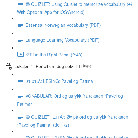
🔵 QUIZLET: Using Quislet to memorize vocabulary (📲
With Optional App for iOS/Android)
Essential Norwegian Vocabulary (PDF)
Language Learning Vocabulary (PDF)
💡Find the Right Pace! (2:48)
Leksjon 1: Fortell om deg selv 🙋🏽‍♀️ 👋🏻
01.01.A: LESING: Pavel og Fatima
VOKABULAR: Ord og uttrykk fra teksten "Pavel og
Fatima"
🔵 QUIZLET "L01A": Øv på ord og uttrykk fra teksten
"Pavel og Fatima" (del 1/2)
🔵 QUIZLET "L01B": Øv på ord og uttrykk fra teksten