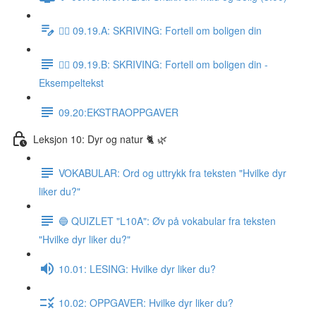
✍🏼 09.19.A: SKRIVING: Fortell om boligen din
✍🏼 09.19.B: SKRIVING: Fortell om boligen din -
Eksempeltekst
09.20:EKSTRAOPPGAVER
Leksjon 10: Dyr og natur 🐈 🌿
VOKABULAR: Ord og uttrykk fra teksten "Hvilke dyr
liker du?"
🔵 QUIZLET "L10A": Øv på vokabular fra teksten
"Hvilke dyr liker du?"
10.01: LESING: Hvilke dyr liker du?
10.02: OPPGAVER: Hvilke dyr liker du?