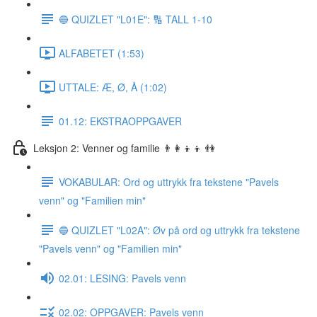
🔵 QUIZLET "L01E": 🔢 TALL 1-10
ALFABETET (1:53)
UTTALE: Æ, Ø, Å (1:02)
01.12: EKSTRAOPPGAVER
Leksjon 2: Venner og familie 👨‍👩‍👦‍👦 👫
VOKABULAR: Ord og uttrykk fra tekstene "Pavels
venn" og "Familien min"
🔵 QUIZLET "L02A": Øv på ord og uttrykk fra tekstene
"Pavels venn" og "Familien min"
02.01: LESING: Pavels venn
02.02: OPPGAVER: Pavels venn