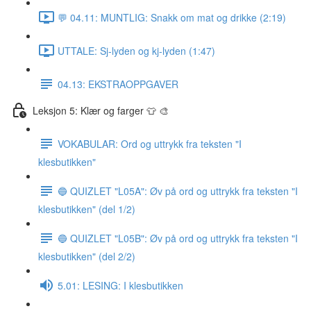
💬 04.11: MUNTLIG: Snakk om mat og drikke (2:19)
UTTALE: Sj-lyden og kj-lyden (1:47)
04.13: EKSTRAOPPGAVER
Leksjon 5: Klær og farger 👕 🎨
VOKABULAR: Ord og uttrykk fra teksten "I
klesbutikken"
🔵 QUIZLET "L05A": Øv på ord og uttrykk fra teksten "I
klesbutikken" (del 1/2)
🔵 QUIZLET "L05B": Øv på ord og uttrykk fra teksten "I
klesbutikken" (del 2/2)
5.01: LESING: I klesbutikken