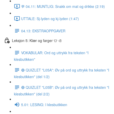
💬 04.11: MUNTLIG: Snakk om mat og drikke (2:19)
UTTALE: Sj-lyden og kj-lyden (1:47)
04.13: EKSTRAOPPGAVER
Leksjon 5: Klær og farger 👕 🎨
VOKABULAR: Ord og uttrykk fra teksten "I
klesbutikken"
🔵 QUIZLET "L05A": Øv på ord og uttrykk fra teksten "I
klesbutikken" (del 1/2)
🔵 QUIZLET "L05B": Øv på ord og uttrykk fra teksten "I
klesbutikken" (del 2/2)
5.01: LESING: I klesbutikken