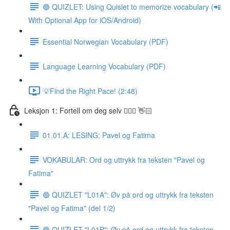
🔵 QUIZLET: Using Quislet to memorize vocabulary (📲
With Optional App for iOS/Android)
Essential Norwegian Vocabulary (PDF)
Language Learning Vocabulary (PDF)
💡Find the Right Pace! (2:48)
Leksjon 1: Fortell om deg selv 🙋🏽‍♀️ 👋🏻
01.01.A: LESING: Pavel og Fatima
VOKABULAR: Ord og uttrykk fra teksten "Pavel og
Fatima"
🔵 QUIZLET "L01A": Øv på ord og uttrykk fra teksten
"Pavel og Fatima" (del 1/2)
🔵 QUIZLET "L01B": Øv på ord og uttrykk fra teksten