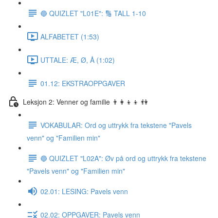
🔵 QUIZLET "L01E": 🔢 TALL 1-10
ALFABETET (1:53)
UTTALE: Æ, Ø, Å (1:02)
01.12: EKSTRAOPPGAVER
Leksjon 2: Venner og familie 👨‍👩‍👦‍👦 👫
VOKABULAR: Ord og uttrykk fra tekstene "Pavels
venn" og "Familien min"
🔵 QUIZLET "L02A": Øv på ord og uttrykk fra tekstene
"Pavels venn" og "Familien min"
02.01: LESING: Pavels venn
02.02: OPPGAVER: Pavels venn