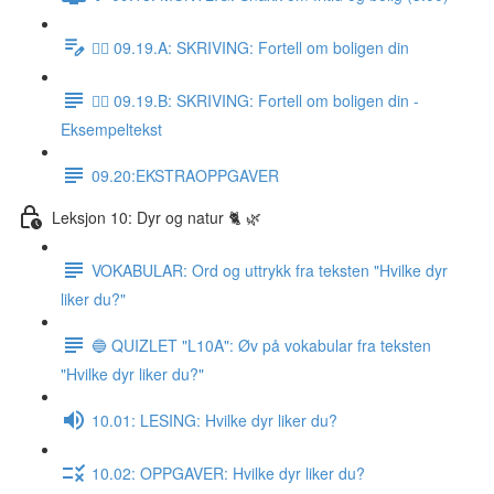
✍🏼 09.19.A: SKRIVING: Fortell om boligen din
✍🏼 09.19.B: SKRIVING: Fortell om boligen din -
Eksempeltekst
09.20:EKSTRAOPPGAVER
Leksjon 10: Dyr og natur 🐈 🌿
VOKABULAR: Ord og uttrykk fra teksten "Hvilke dyr
liker du?"
🔵 QUIZLET "L10A": Øv på vokabular fra teksten
"Hvilke dyr liker du?"
10.01: LESING: Hvilke dyr liker du?
10.02: OPPGAVER: Hvilke dyr liker du?