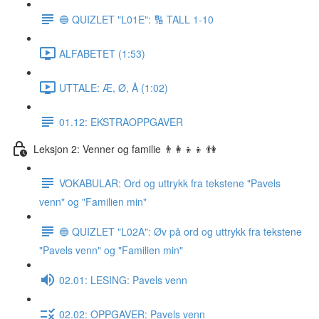
🔵 QUIZLET "L01E": 🔢 TALL 1-10
ALFABETET (1:53)
UTTALE: Æ, Ø, Å (1:02)
01.12: EKSTRAOPPGAVER
Leksjon 2: Venner og familie 👨‍👩‍👦‍👦 👫
VOKABULAR: Ord og uttrykk fra tekstene "Pavels
venn" og "Familien min"
🔵 QUIZLET "L02A": Øv på ord og uttrykk fra tekstene
"Pavels venn" og "Familien min"
02.01: LESING: Pavels venn
02.02: OPPGAVER: Pavels venn