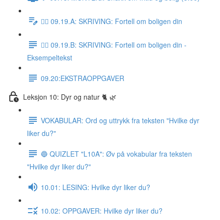
✍🏼 09.19.A: SKRIVING: Fortell om boligen din
✍🏼 09.19.B: SKRIVING: Fortell om boligen din -
Eksempeltekst
09.20:EKSTRAOPPGAVER
Leksjon 10: Dyr og natur 🐈 🌿
VOKABULAR: Ord og uttrykk fra teksten "Hvilke dyr
liker du?"
🔵 QUIZLET "L10A": Øv på vokabular fra teksten
"Hvilke dyr liker du?"
10.01: LESING: Hvilke dyr liker du?
10.02: OPPGAVER: Hvilke dyr liker du?