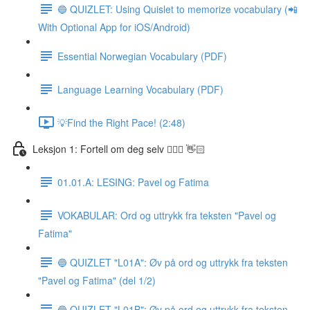
🔵 QUIZLET: Using Quislet to memorize vocabulary (📲
With Optional App for iOS/Android)
Essential Norwegian Vocabulary (PDF)
Language Learning Vocabulary (PDF)
💡Find the Right Pace! (2:48)
Leksjon 1: Fortell om deg selv 🙋🏽‍♀️ 👋🏻
01.01.A: LESING: Pavel og Fatima
VOKABULAR: Ord og uttrykk fra teksten "Pavel og
Fatima"
🔵 QUIZLET "L01A": Øv på ord og uttrykk fra teksten
"Pavel og Fatima" (del 1/2)
🔵 QUIZLET "L01B": Øv på ord og uttrykk fra teksten