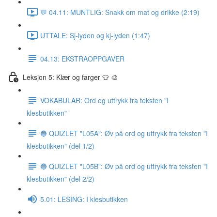
💬 04.11: MUNTLIG: Snakk om mat og drikke (2:19)
UTTALE: Sj-lyden og kj-lyden (1:47)
04.13: EKSTRAOPPGAVER
Leksjon 5: Klær og farger 👕 🎨
VOKABULAR: Ord og uttrykk fra teksten "I
klesbutikken"
🔵 QUIZLET "L05A": Øv på ord og uttrykk fra teksten "I
klesbutikken" (del 1/2)
🔵 QUIZLET "L05B": Øv på ord og uttrykk fra teksten "I
klesbutikken" (del 2/2)
5.01: LESING: I klesbutikken