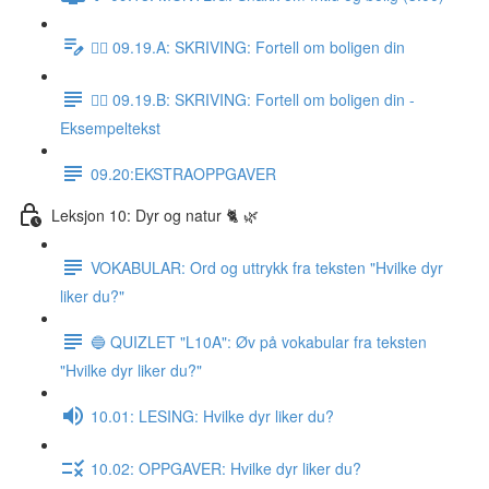
✍🏼 09.19.A: SKRIVING: Fortell om boligen din
✍🏼 09.19.B: SKRIVING: Fortell om boligen din -
Eksempeltekst
09.20:EKSTRAOPPGAVER
Leksjon 10: Dyr og natur 🐈 🌿
VOKABULAR: Ord og uttrykk fra teksten "Hvilke dyr
liker du?"
🔵 QUIZLET "L10A": Øv på vokabular fra teksten
"Hvilke dyr liker du?"
10.01: LESING: Hvilke dyr liker du?
10.02: OPPGAVER: Hvilke dyr liker du?