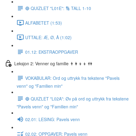
🔵 QUIZLET "L01E": 🔢 TALL 1-10
ALFABETET (1:53)
UTTALE: Æ, Ø, Å (1:02)
01.12: EKSTRAOPPGAVER
Leksjon 2: Venner og familie 👨‍👩‍👦‍👦 👫
VOKABULAR: Ord og uttrykk fra tekstene "Pavels
venn" og "Familien min"
🔵 QUIZLET "L02A": Øv på ord og uttrykk fra tekstene
"Pavels venn" og "Familien min"
02.01: LESING: Pavels venn
02.02: OPPGAVER: Pavels venn