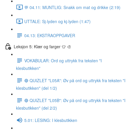
💬 04.11: MUNTLIG: Snakk om mat og drikke (2:19)
UTTALE: Sj-lyden og kj-lyden (1:47)
04.13: EKSTRAOPPGAVER
Leksjon 5: Klær og farger 👕 🎨
VOKABULAR: Ord og uttrykk fra teksten "I
klesbutikken"
🔵 QUIZLET "L05A": Øv på ord og uttrykk fra teksten "I
klesbutikken" (del 1/2)
🔵 QUIZLET "L05B": Øv på ord og uttrykk fra teksten "I
klesbutikken" (del 2/2)
5.01: LESING: I klesbutikken