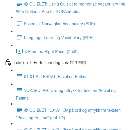
🔵 QUIZLET: Using Quislet to memorize vocabulary (📲
With Optional App for iOS/Android)
Essential Norwegian Vocabulary (PDF)
Language Learning Vocabulary (PDF)
💡Find the Right Pace! (2:48)
Leksjon 1: Fortell om deg selv 🙋🏽‍♀️ 👋🏻
01.01.A: LESING: Pavel og Fatima
VOKABULAR: Ord og uttrykk fra teksten "Pavel og
Fatima"
🔵 QUIZLET "L01A": Øv på ord og uttrykk fra teksten
"Pavel og Fatima" (del 1/2)
🔵 QUIZLET "L01B": Øv på ord og uttrykk fra teksten