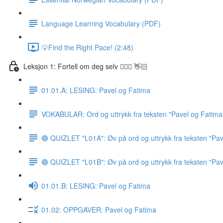
Language Learning Vocabulary (PDF)
💡Find the Right Pace! (2:48)
Leksjon 1: Fortell om deg selv 🙋🏽‍♀️ 👋🏻
01.01.A: LESING: Pavel og Fatima
VOKABULAR: Ord og uttrykk fra teksten "Pavel og Fatima
🔵 QUIZLET "L01A": Øv på ord og uttrykk fra teksten "Pav
🔵 QUIZLET "L01B": Øv på ord og uttrykk fra teksten "Pav
01.01.B: LESING: Pavel og Fatima
01.02: OPPGAVER: Pavel og Fatima