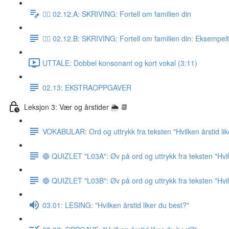
✍🏼 02.12.A: SKRIVING: Fortell om familien din
✍🏼 02.12.B: SKRIVING: Fortell om familien din: Eksempel
UTTALE: Dobbel konsonant og kort vokal (3:11)
02.13: EKSTRAOPPGAVER
Leksjon 3: Vær og årstider 🌦 📆
VOKABULAR: Ord og uttrykk fra teksten "Hvilken årstid lik
🔵 QUIZLET "L03A": Øv på ord og uttrykk fra teksten "Hvile
🔵 QUIZLET "L03B": Øv på ord og uttrykk fra teksten "Hvile
03.01: LESING: "Hvilken årstid liker du best?"