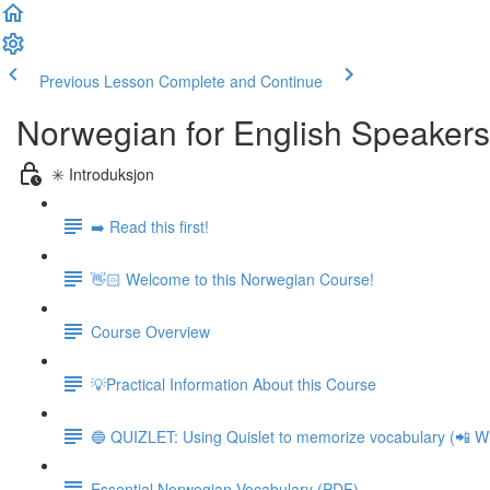
Previous Lesson
Complete and Continue
Norwegian for English Speakers
✳️ Introduksjon
➡️ Read this first!
👋🏻 Welcome to this Norwegian Course!
Course Overview
💡Practical Information About this Course
🔵 QUIZLET: Using Quislet to memorize vocabulary (📲 Wi
Essential Norwegian Vocabulary (PDF)