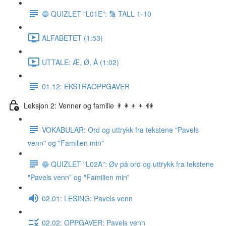
🔵 QUIZLET "L01E": 🔢 TALL 1-10
ALFABETET (1:53)
UTTALE: Æ, Ø, Å (1:02)
01.12: EKSTRAOPPGAVER
Leksjon 2: Venner og familie 👨‍👩‍👦‍👦 👫
VOKABULAR: Ord og uttrykk fra tekstene "Pavels
venn" og "Familien min"
🔵 QUIZLET "L02A": Øv på ord og uttrykk fra tekstene
"Pavels venn" og "Familien min"
02.01: LESING: Pavels venn
02.02: OPPGAVER: Pavels venn