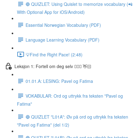
🔵 QUIZLET: Using Quislet to memorize vocabulary (📲
With Optional App for iOS/Android)
Essential Norwegian Vocabulary (PDF)
Language Learning Vocabulary (PDF)
💡Find the Right Pace! (2:48)
Leksjon 1: Fortell om deg selv 🙋🏽‍♀️ 👋🏻
01.01.A: LESING: Pavel og Fatima
VOKABULAR: Ord og uttrykk fra teksten "Pavel og
Fatima"
🔵 QUIZLET "L01A": Øv på ord og uttrykk fra teksten
"Pavel og Fatima" (del 1/2)
🔵 QUIZLET "L01B": Øv på ord og uttrykk fra teksten