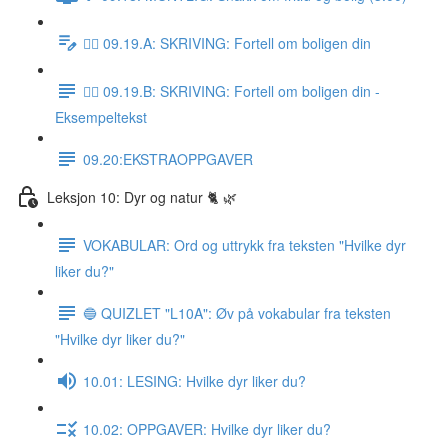
✍🏼 09.19.A: SKRIVING: Fortell om boligen din
✍🏼 09.19.B: SKRIVING: Fortell om boligen din -
Eksempeltekst
09.20:EKSTRAOPPGAVER
Leksjon 10: Dyr og natur 🐈 🌿
VOKABULAR: Ord og uttrykk fra teksten "Hvilke dyr
liker du?"
🔵 QUIZLET "L10A": Øv på vokabular fra teksten
"Hvilke dyr liker du?"
10.01: LESING: Hvilke dyr liker du?
10.02: OPPGAVER: Hvilke dyr liker du?