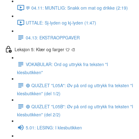
💬 04.11: MUNTLIG: Snakk om mat og drikke (2:19)
UTTALE: Sj-lyden og kj-lyden (1:47)
04.13: EKSTRAOPPGAVER
Leksjon 5: Klær og farger 👕 🎨
VOKABULAR: Ord og uttrykk fra teksten "I
klesbutikken"
🔵 QUIZLET "L05A": Øv på ord og uttrykk fra teksten "I
klesbutikken" (del 1/2)
🔵 QUIZLET "L05B": Øv på ord og uttrykk fra teksten "I
klesbutikken" (del 2/2)
5.01: LESING: I klesbutikken