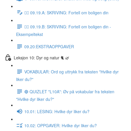
✍🏼 09.19.A: SKRIVING: Fortell om boligen din
✍🏼 09.19.B: SKRIVING: Fortell om boligen din -
Eksempeltekst
09.20:EKSTRAOPPGAVER
Leksjon 10: Dyr og natur 🐈 🌿
VOKABULAR: Ord og uttrykk fra teksten "Hvilke dyr
liker du?"
🔵 QUIZLET "L10A": Øv på vokabular fra teksten
"Hvilke dyr liker du?"
10.01: LESING: Hvilke dyr liker du?
10.02: OPPGAVER: Hvilke dyr liker du?