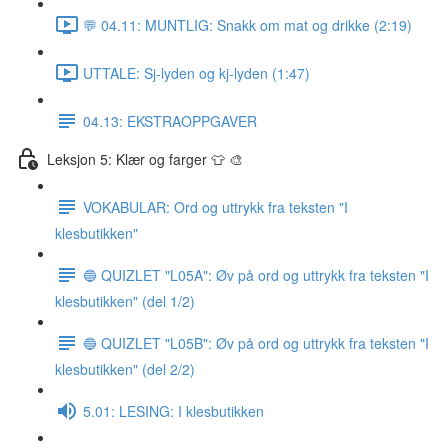
💬 04.11: MUNTLIG: Snakk om mat og drikke (2:19)
UTTALE: Sj-lyden og kj-lyden (1:47)
04.13: EKSTRAOPPGAVER
Leksjon 5: Klær og farger 👕 🎨
VOKABULAR: Ord og uttrykk fra teksten "I
klesbutikken"
🔵 QUIZLET "L05A": Øv på ord og uttrykk fra teksten "I
klesbutikken" (del 1/2)
🔵 QUIZLET "L05B": Øv på ord og uttrykk fra teksten "I
klesbutikken" (del 2/2)
5.01: LESING: I klesbutikken