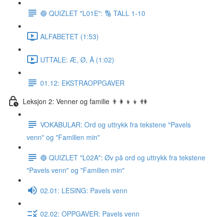
🔵 QUIZLET "L01E": 🔢 TALL 1-10
ALFABETET (1:53)
UTTALE: Æ, Ø, Å (1:02)
01.12: EKSTRAOPPGAVER
Leksjon 2: Venner og familie 👨‍👩‍👦‍👦 👫
VOKABULAR: Ord og uttrykk fra tekstene "Pavels
venn" og "Familien min"
🔵 QUIZLET "L02A": Øv på ord og uttrykk fra tekstene
"Pavels venn" og "Familien min"
02.01: LESING: Pavels venn
02.02: OPPGAVER: Pavels venn