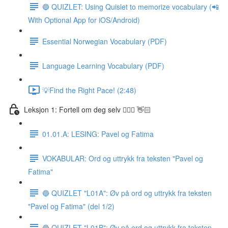
🔵 QUIZLET: Using Quislet to memorize vocabulary (📲
With Optional App for iOS/Android)
Essential Norwegian Vocabulary (PDF)
Language Learning Vocabulary (PDF)
💡Find the Right Pace! (2:48)
Leksjon 1: Fortell om deg selv 🙋🏽‍♀️ 👋🏻
01.01.A: LESING: Pavel og Fatima
VOKABULAR: Ord og uttrykk fra teksten "Pavel og
Fatima"
🔵 QUIZLET "L01A": Øv på ord og uttrykk fra teksten
"Pavel og Fatima" (del 1/2)
🔵 QUIZLET "L01B": Øv på ord og uttrykk fra teksten