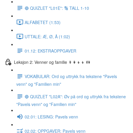
🔵 QUIZLET "L01E": 🔢 TALL 1-10
ALFABETET (1:53)
UTTALE: Æ, Ø, Å (1:02)
01.12: EKSTRAOPPGAVER
Leksjon 2: Venner og familie 👨‍👩‍👦‍👦 👫
VOKABULAR: Ord og uttrykk fra tekstene "Pavels
venn" og "Familien min"
🔵 QUIZLET "L02A": Øv på ord og uttrykk fra tekstene
"Pavels venn" og "Familien min"
02.01: LESING: Pavels venn
02.02: OPPGAVER: Pavels venn