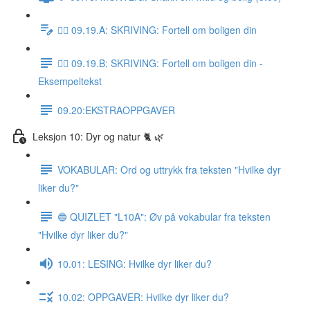
✍🏼 09.19.A: SKRIVING: Fortell om boligen din
✍🏼 09.19.B: SKRIVING: Fortell om boligen din -
Eksempeltekst
09.20:EKSTRAOPPGAVER
Leksjon 10: Dyr og natur 🐈 🌿
VOKABULAR: Ord og uttrykk fra teksten "Hvilke dyr
liker du?"
🔵 QUIZLET "L10A": Øv på vokabular fra teksten
"Hvilke dyr liker du?"
10.01: LESING: Hvilke dyr liker du?
10.02: OPPGAVER: Hvilke dyr liker du?