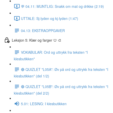
💬 04.11: MUNTLIG: Snakk om mat og drikke (2:19)
UTTALE: Sj-lyden og kj-lyden (1:47)
04.13: EKSTRAOPPGAVER
Leksjon 5: Klær og farger 👕 🎨
VOKABULAR: Ord og uttrykk fra teksten "I
klesbutikken"
🔵 QUIZLET "L05A": Øv på ord og uttrykk fra teksten "I
klesbutikken" (del 1/2)
🔵 QUIZLET "L05B": Øv på ord og uttrykk fra teksten "I
klesbutikken" (del 2/2)
5.01: LESING: I klesbutikken