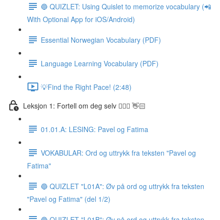
🔵 QUIZLET: Using Quislet to memorize vocabulary (📲
With Optional App for iOS/Android)
Essential Norwegian Vocabulary (PDF)
Language Learning Vocabulary (PDF)
💡Find the Right Pace! (2:48)
Leksjon 1: Fortell om deg selv 🙋🏽‍♀️ 👋🏻
01.01.A: LESING: Pavel og Fatima
VOKABULAR: Ord og uttrykk fra teksten "Pavel og
Fatima"
🔵 QUIZLET "L01A": Øv på ord og uttrykk fra teksten
"Pavel og Fatima" (del 1/2)
🔵 QUIZLET "L01B": Øv på ord og uttrykk fra teksten