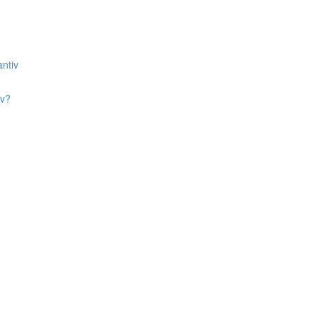
ntiv
iv?