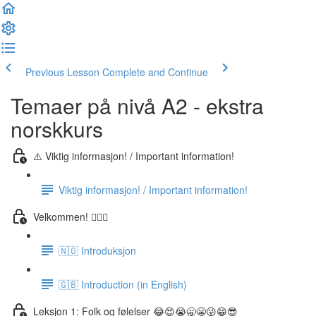
Previous Lesson
Complete and Continue
Temaer på nivå A2 - ekstra
norskkurs
⚠️ Viktig informasjon! / Important information!
Viktig informasjon! / Important information!
Velkommen! 🙋🏼‍♂️
🇳🇴 Introduksjon
🇬🇧 Introduction (in English)
Leksjon 1: Folk og følelser 😂😍😭🥱😬😜😁😎