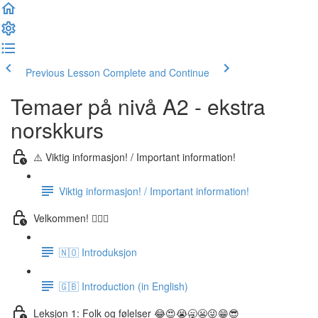
Previous Lesson
Complete and Continue
Temaer på nivå A2 - ekstra
norskkurs
⚠️ Viktig informasjon! / Important information!
Viktig informasjon! / Important information!
Velkommen! 🙋🏼‍♂️
🇳🇴 Introduksjon
🇬🇧 Introduction (in English)
Leksjon 1: Folk og følelser 😂😍😭🥱😬😜😁😎