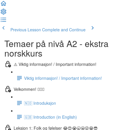
Previous Lesson
Complete and Continue
Temaer på nivå A2 - ekstra
norskkurs
⚠️ Viktig informasjon! / Important information!
Viktig informasjon! / Important information!
Velkommen! 🙋🏼‍♂️
🇳🇴 Introduksjon
🇬🇧 Introduction (in English)
Leksjon 1: Folk og følelser 😂😍😭🥱😬😜😁😎