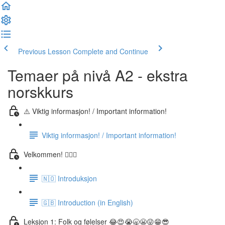
Previous Lesson
Complete and Continue
Temaer på nivå A2 - ekstra
norskkurs
⚠️ Viktig informasjon! / Important information!
Viktig informasjon! / Important information!
Velkommen! 🙋🏼‍♂️
🇳🇴 Introduksjon
🇬🇧 Introduction (in English)
Leksjon 1: Folk og følelser 😂😍😭🥱😬😜😁😎