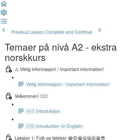
Previous Lesson
Complete and Continue
Temaer på nivå A2 - ekstra
norskkurs
⚠️ Viktig informasjon! / Important information!
Viktig informasjon! / Important information!
Velkommen! 🙋🏼‍♂️
🇳🇴 Introduksjon
🇬🇧 Introduction (in English)
Leksjon 1: Folk og følelser 😂😍😭🥱😬😜😁😎