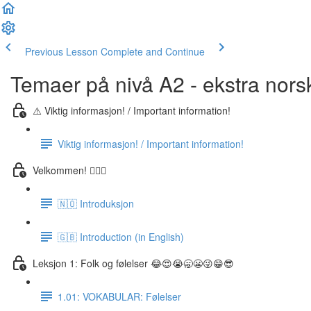
Previous Lesson
Complete and Continue
Temaer på nivå A2 - ekstra nors
⚠️ Viktig informasjon! / Important information!
Viktig informasjon! / Important information!
Velkommen! 🙋🏼‍♂️
🇳🇴 Introduksjon
🇬🇧 Introduction (in English)
Leksjon 1: Folk og følelser 😂😍😭🥱😬😜😁😎
1.01: VOKABULAR: Følelser