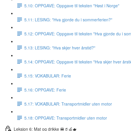
5.10: OPPGAVE: Oppgave til teksten "Høst i Norge"
5.11: LESING: "Hva gjorde du i sommerferien?"
5.12: OPPGAVE: Oppgave til teksten "Hva gjorde du i so
5.13: LESING: "Hva skjer hver årstid?"
5.14: OPPGAVE: Oppgave til teksten "Hva skjer hver årsti
5.15: VOKABULAR: Ferie
5.16: OPPGAVE: Ferie
5.17: VOKABULAR: Transportmidler uten motor
5.18: OPPGAVE: Transportmidler uten motor
Leksjon 6: Mat og drikke 🍔🥤🍏🫖