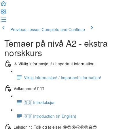
Previous Lesson
Complete and Continue
Temaer på nivå A2 - ekstra
norskkurs
⚠️ Viktig informasjon! / Important information!
Viktig informasjon! / Important information!
Velkommen! 🙋🏼‍♂️
🇳🇴 Introduksjon
🇬🇧 Introduction (in English)
Leksjon 1: Folk og følelser 😂😍😭🥱😬😜😁😎