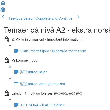
Previous Lesson
Complete and Continue
Temaer på nivå A2 - ekstra nors
⚠️ Viktig informasjon! / Important information!
Viktig informasjon! / Important information!
Velkommen! 🙋🏼‍♂️
🇳🇴 Introduksjon
🇬🇧 Introduction (in English)
Leksjon 1: Folk og følelser 😂😍😭🥱😬😜😁😎
1.01: VOKABULAR: Følelser