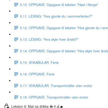
5.10: OPPGAVE: Oppgave til teksten "Høst i Norge"
5.11: LESING: "Hva gjorde du i sommerferien?"
5.12: OPPGAVE: Oppgave til teksten "Hva gjorde du i so
5.13: LESING: "Hva skjer hver årstid?"
5.14: OPPGAVE: Oppgave til teksten "Hva skjer hver årsti
5.15: VOKABULAR: Ferie
5.16: OPPGAVE: Ferie
5.17: VOKABULAR: Transportmidler uten motor
5.18: OPPGAVE: Transportmidler uten motor
Leksjon 6: Mat og drikke 🍔🥤🍏🫖