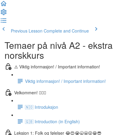
Previous Lesson
Complete and Continue
Temaer på nivå A2 - ekstra
norskkurs
⚠️ Viktig informasjon! / Important information!
Viktig informasjon! / Important information!
Velkommen! 🙋🏼‍♂️
🇳🇴 Introduksjon
🇬🇧 Introduction (in English)
Leksjon 1: Folk og følelser 😂😍😭🥱😬😜😁😎