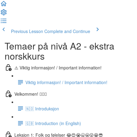
Previous Lesson
Complete and Continue
Temaer på nivå A2 - ekstra
norskkurs
⚠️ Viktig informasjon! / Important information!
Viktig informasjon! / Important information!
Velkommen! 🙋🏼‍♂️
🇳🇴 Introduksjon
🇬🇧 Introduction (in English)
Leksjon 1: Folk og følelser 😂😍😭🥱😬😜😁😎