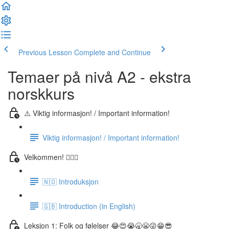
Previous Lesson
Complete and Continue
Temaer på nivå A2 - ekstra
norskkurs
⚠️ Viktig informasjon! / Important information!
Viktig informasjon! / Important information!
Velkommen! 🙋🏼‍♂️
🇳🇴 Introduksjon
🇬🇧 Introduction (in English)
Leksjon 1: Folk og følelser 😂😍😭🥱😬😜😁😎