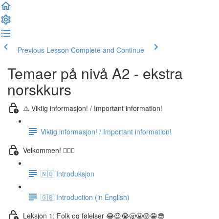
Previous Lesson
Complete and Continue
Temaer på nivå A2 - ekstra
norskkurs
⚠️ Viktig informasjon! / Important information!
Viktig informasjon! / Important information!
Velkommen! 🙋🏼‍♂️
🇳🇴 Introduksjon
🇬🇧 Introduction (in English)
Leksjon 1: Folk og følelser 😂😍😭🥱😬😜😁😎