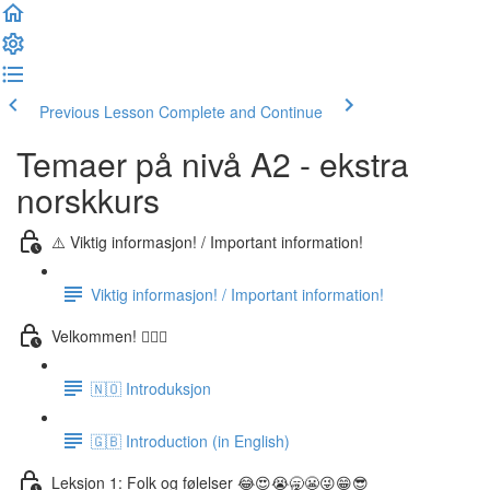
Previous Lesson
Complete and Continue
Temaer på nivå A2 - ekstra
norskkurs
⚠️ Viktig informasjon! / Important information!
Viktig informasjon! / Important information!
Velkommen! 🙋🏼‍♂️
🇳🇴 Introduksjon
🇬🇧 Introduction (in English)
Leksjon 1: Folk og følelser 😂😍😭🥱😬😜😁😎