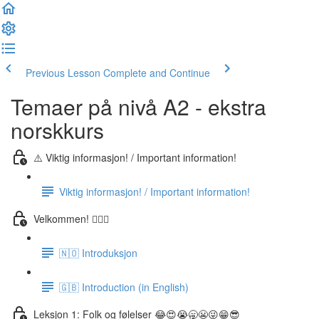
Previous Lesson
Complete and Continue
Temaer på nivå A2 - ekstra
norskkurs
⚠️ Viktig informasjon! / Important information!
Viktig informasjon! / Important information!
Velkommen! 🙋🏼‍♂️
🇳🇴 Introduksjon
🇬🇧 Introduction (in English)
Leksjon 1: Folk og følelser 😂😍😭🥱😬😜😁😎