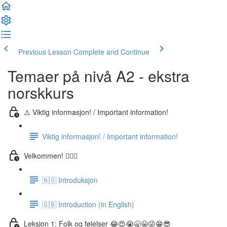
Previous Lesson
Complete and Continue
Temaer på nivå A2 - ekstra
norskkurs
⚠️ Viktig informasjon! / Important information!
Viktig informasjon! / Important information!
Velkommen! 🙋🏼‍♂️
🇳🇴 Introduksjon
🇬🇧 Introduction (in English)
Leksjon 1: Folk og følelser 😂😍😭🥱😬😜😁😎