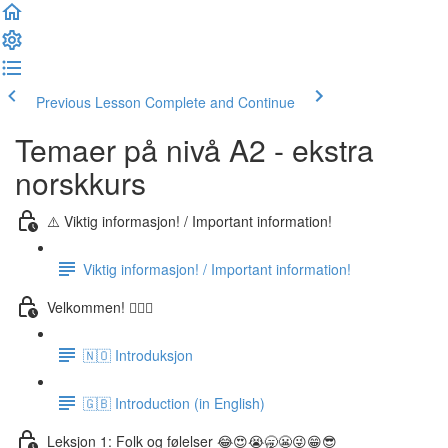
Previous Lesson
Complete and Continue
Temaer på nivå A2 - ekstra
norskkurs
⚠️ Viktig informasjon! / Important information!
Viktig informasjon! / Important information!
Velkommen! 🙋🏼‍♂️
🇳🇴 Introduksjon
🇬🇧 Introduction (in English)
Leksjon 1: Folk og følelser 😂😍😭🥱😬😜😁😎