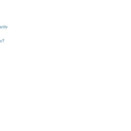
ntiv
iv?