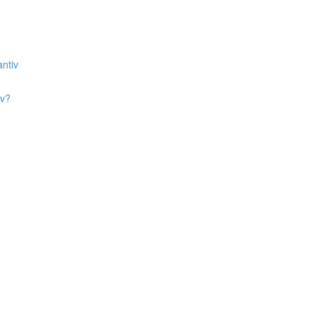
ntiv
iv?