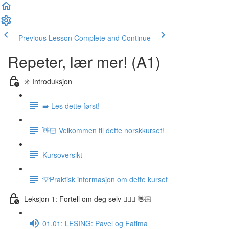
Previous Lesson
Complete and Continue
Repeter, lær mer! (A1)
✳️ Introduksjon
➡️ Les dette først!
👋🏻 Velkommen til dette norskkurset!
Kursoversikt
💡Praktisk informasjon om dette kurset
Leksjon 1: Fortell om deg selv 🙋🏽‍♀️ 👋🏻
01.01: LESING: Pavel og Fatima