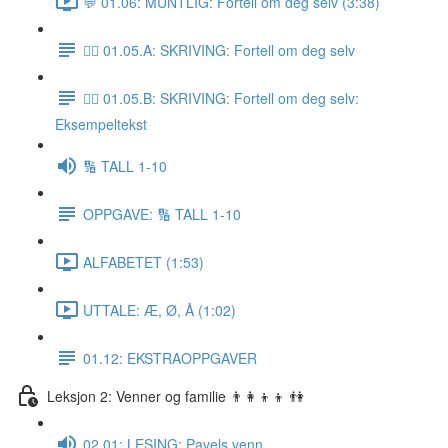
💬 01.06: MUNTLIG: Fortell om deg selv (3:38)
✍🏼 01.05.A: SKRIVING: Fortell om deg selv
✍🏼 01.05.B: SKRIVING: Fortell om deg selv:
Eksempeltekst
🔢 TALL 1-10
OPPGAVE: 🔢 TALL 1-10
ALFABETET (1:53)
UTTALE: Æ, Ø, Å (1:02)
01.12: EKSTRAOPPGAVER
Leksjon 2: Venner og familie 👨‍👩‍👦‍👦 👫
02.01: LESING: Pavels venn