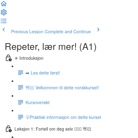
Previous Lesson
Complete and Continue
Repeter, lær mer! (A1)
✳️ Introduksjon
➡️ Les dette først!
👋🏻 Velkommen til dette norskkurset!
Kursoversikt
💡Praktisk informasjon om dette kurset
Leksjon 1: Fortell om deg selv 🙋🏽‍♀️ 👋🏻