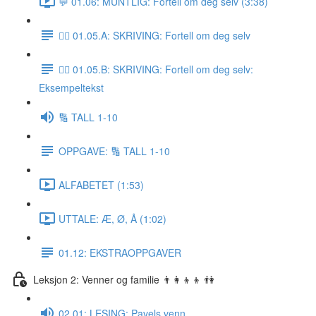
💬 01.06: MUNTLIG: Fortell om deg selv (3:38)
✍🏼 01.05.A: SKRIVING: Fortell om deg selv
✍🏼 01.05.B: SKRIVING: Fortell om deg selv:
Eksempeltekst
🔢 TALL 1-10
OPPGAVE: 🔢 TALL 1-10
ALFABETET (1:53)
UTTALE: Æ, Ø, Å (1:02)
01.12: EKSTRAOPPGAVER
Leksjon 2: Venner og familie 👨‍👩‍👦‍👦 👫
02.01: LESING: Pavels venn