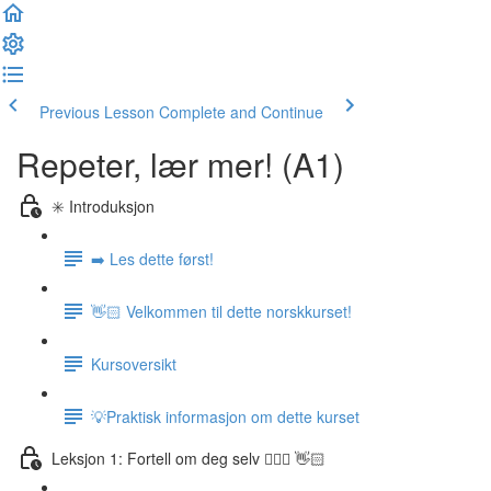
Previous Lesson
Complete and Continue
Repeter, lær mer! (A1)
✳️ Introduksjon
➡️ Les dette først!
👋🏻 Velkommen til dette norskkurset!
Kursoversikt
💡Praktisk informasjon om dette kurset
Leksjon 1: Fortell om deg selv 🙋🏽‍♀️ 👋🏻